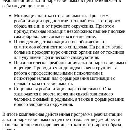
Реабилитация алко- и наркозависимых в центре включает в
себя следующие этапы:
Мотивация на отказ от зависимости. Программа
реабилитации предполагает полный отказ от старого
образа жизни и от прежнего окружения. При этом
принудительная изоляция невозможна: пациент должен
сам добровольно согласиться на лечение.
Проведение детоксикации и освобождения от
симптомов абстинентного синдрома. На раннем этапе
больные проходят курс очистки организма от токсинов
для улучшения физического самочувствия.
Психологическая реабилитация алко- и наркозависимых
в центре. Проводится индивидуальная и групповая
работа с профессиональными психологами и
психотерапевтами для формирования мотивации с
целью отказа от зависимости.
Социальная реабилитация наркозависимых. Она
заключается в восстановлении связей зависимого
человека с семьей и родными, а также в формировании
нового здорового окружения.
В итоге комплексная действенная программа реабилитации
алко- и наркозависимых в центре позволяет людям обрести
шанс на полное выздоровление с отказом от старого образа
жизни.