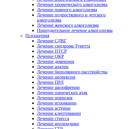
Лечение хронического алкоголизма
Лечение пивного алкоголизма
Лечение подросткового и детского
алкоголизма
Лечение женского алкоголизма
Принудительное лечение алкоголизма
Психиатрия
Лечение СДВГ
Лечение синдрома Туретта
Лечение ПТСР
Лечение ОКР
Лечение деменции
Лечение апатии
Лечение биполярного расстройства
Лечение анорексии
Лечение ПРЛ
Лечение шизофрении
Лечение панических атак
Лечение неврозов
Лечение игромании
Лечение астении
Лечение клептомании
Лечение стресса
Лечение ипохондрии
Лечение ГТР