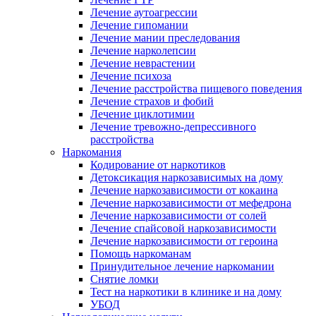
Лечение аутоагрессии
Лечение гипомании
Лечение мании преследования
Лечение нарколепсии
Лечение неврастении
Лечение психоза
Лечение расстройства пищевого поведения
Лечение страхов и фобий
Лечение циклотимии
Лечение тревожно-депрессивного
расстройства
Наркомания
Кодирование от наркотиков
Детоксикация наркозависимых на дому
Лечение наркозависимости от кокаина
Лечение наркозависимости от мефедрона
Лечение наркозависимости от солей
Лечение спайсовой наркозависимости
Лечение наркозависимости от героина
Помощь наркоманам
Принудительное лечение наркомании
Снятие ломки
Тест на наркотики в клинике и на дому
УБОД