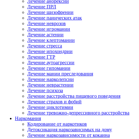
Лечение анорексии
Лечение ПРЛ
Лечение шизофрении
Лечение панических атак
Лечение неврозов
Лечение игромании
Лечение астении
Лечение клептомании
Лечение стресса
Лечение ипохондрии
Лечение ГТР
Лечение аутоагрессии
Лечение гипомании
Лечение мании преследования
Лечение нарколепсии
Лечение неврастении
Лечение психоза
Лечение расстройства пищевого поведения
Лечение страхов и фобий
Лечение циклотимии
Лечение тревожно-депрессивного расстройства
Наркомания
Кодирование от наркотиков
Детоксикация наркозависимых на дому
Лечение наркозависимости от кокаина