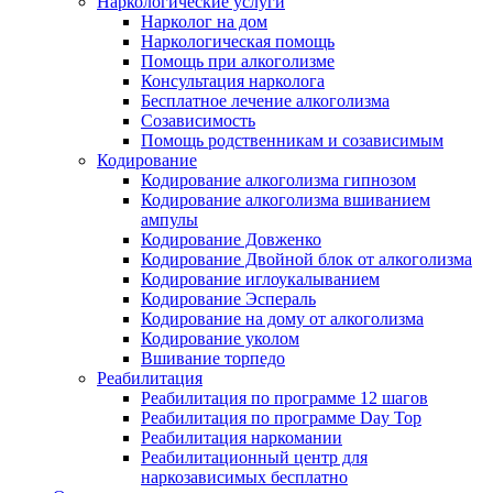
Наркологические услуги
Нарколог на дом
Наркологическая помощь
Помощь при алкоголизме
Консультация нарколога
Бесплатное лечение алкоголизма
Созависимость
Помощь родственникам и созависимым
Кодирование
Кодирование алкоголизма гипнозом
Кодирование алкоголизма вшиванием
ампулы
Кодирование Довженко
Кодирование Двойной блок от алкоголизма
Кодирование иглоукалыванием
Кодирование Эспераль
Кодирование на дому от алкоголизма
Кодирование уколом
Вшивание торпедо
Реабилитация
Реабилитация по программе 12 шагов
Реабилитация по программе Day Top
Реабилитация наркомании
Реабилитационный центр для
наркозависимых бесплатно