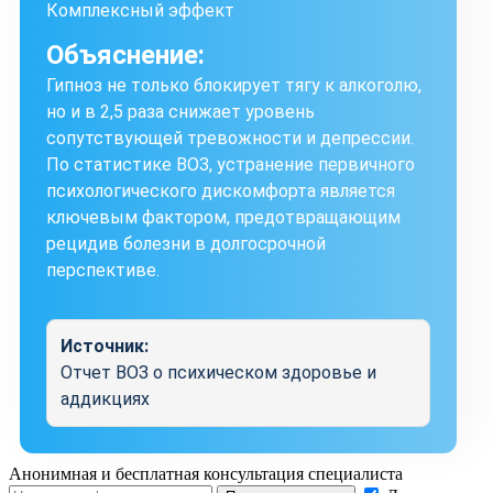
Комплексный эффект
Объяснение:
Гипноз не только блокирует тягу к алкоголю,
но и в 2,5 раза снижает уровень
сопутствующей тревожности и депрессии.
По статистике ВОЗ, устранение первичного
психологического дискомфорта является
ключевым фактором, предотвращающим
рецидив болезни в долгосрочной
перспективе.
Источник:
Отчет ВОЗ о психическом здоровье и
аддикциях
Анонимная и бесплатная
консультация специалиста