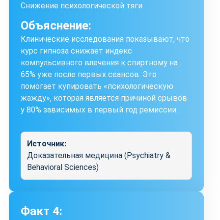
Снижение психологической тяги
Объяснение:
Клинические исследования показывают, что
курс гипноза снижает индекс
компульсивного влечения к спиртному на
65% уже после первых сеансов. Это
помогает купировать «психологическую
жажду», которая является причиной срывов
у 80% зависимых в первый год ремиссии.
Источник:
Доказательная медицина (Psychiatry &
Behavioral Sciences)
Факт 4: