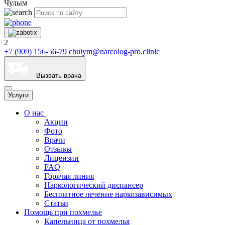
Чулым
2
+7 (909) 156-56-79
chulym@narcolog-pro.clinic
Вызвать врача
Услуги
О нас
Акции
Фото
Врачи
Отзывы
Лицензии
FAQ
Горячая линия
Наркологический диспансер
Бесплатное лечение наркозависимых
Статьи
Помощь при похмелье
Капельница от похмелья