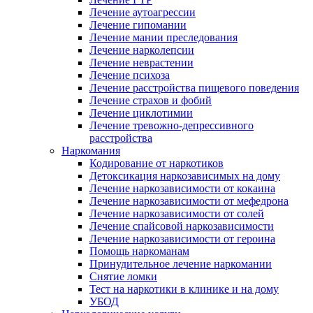
Лечение аутоагрессии
Лечение гипомании
Лечение мании преследования
Лечение нарколепсии
Лечение неврастении
Лечение психоза
Лечение расстройства пищевого поведения
Лечение страхов и фобий
Лечение циклотимии
Лечение тревожно-депрессивного
расстройства
Наркомания
Кодирование от наркотиков
Детоксикация наркозависимых на дому
Лечение наркозависимости от кокаина
Лечение наркозависимости от мефедрона
Лечение наркозависимости от солей
Лечение спайсовой наркозависимости
Лечение наркозависимости от героина
Помощь наркоманам
Принудительное лечение наркомании
Снятие ломки
Тест на наркотики в клинике и на дому
УБОД