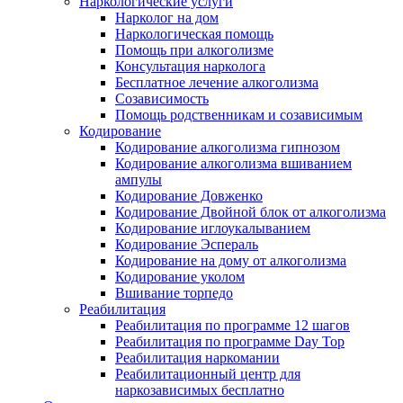
Наркологические услуги
Нарколог на дом
Наркологическая помощь
Помощь при алкоголизме
Консультация нарколога
Бесплатное лечение алкоголизма
Созависимость
Помощь родственникам и созависимым
Кодирование
Кодирование алкоголизма гипнозом
Кодирование алкоголизма вшиванием
ампулы
Кодирование Довженко
Кодирование Двойной блок от алкоголизма
Кодирование иглоукалыванием
Кодирование Эспераль
Кодирование на дому от алкоголизма
Кодирование уколом
Вшивание торпедо
Реабилитация
Реабилитация по программе 12 шагов
Реабилитация по программе Day Top
Реабилитация наркомании
Реабилитационный центр для
наркозависимых бесплатно