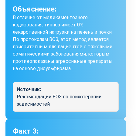
Объяснение:
В отличие от медикаментозного
кодирования, гипноз имеет 0%
лекарственной нагрузки на печень и почки.
По протоколам ВОЗ, этот метод является
приоритетным для пациентов с тяжелыми
соматическими заболеваниями, которым
противопоказаны агрессивные препараты
на основе дисульфирама.
Источник:
Рекомендации ВОЗ по психотерапии
зависимостей
Факт 3: