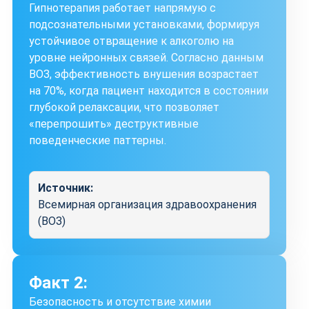
Гипнотерапия работает напрямую с
подсознательными установками, формируя
устойчивое отвращение к алкоголю на
уровне нейронных связей. Согласно данным
ВОЗ, эффективность внушения возрастает
на 70%, когда пациент находится в состоянии
глубокой релаксации, что позволяет
«перепрошить» деструктивные
поведенческие паттерны.
Источник:
Всемирная организация здравоохранения
(ВОЗ)
Факт 2:
Безопасность и отсутствие химии