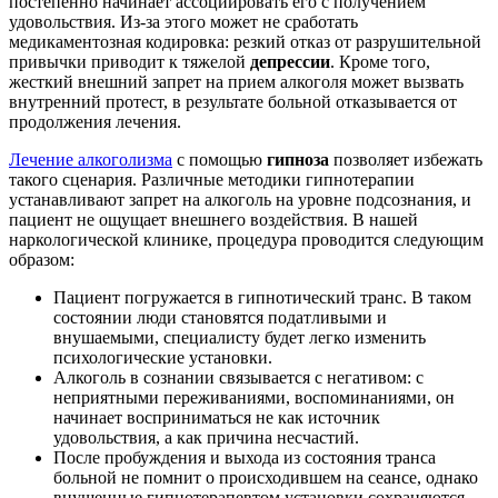
постепенно начинает ассоциировать его с получением
удовольствия. Из-за этого может не сработать
медикаментозная кодировка: резкий отказ от разрушительной
привычки приводит к тяжелой
депрессии
. Кроме того,
жесткий внешний запрет на прием алкоголя может вызвать
внутренний протест, в результате больной отказывается от
продолжения лечения.
Лечение алкоголизма
с помощью
гипноза
позволяет избежать
такого сценария. Различные методики гипнотерапии
устанавливают запрет на алкоголь на уровне подсознания, и
пациент не ощущает внешнего воздействия. В нашей
наркологической клинике, процедура проводится следующим
образом:
Пациент погружается в гипнотический транс. В таком
состоянии люди становятся податливыми и
внушаемыми, специалисту будет легко изменить
психологические установки.
Алкоголь в сознании связывается с негативом: с
неприятными переживаниями, воспоминаниями, он
начинает восприниматься не как источник
удовольствия, а как причина несчастий.
После пробуждения и выхода из состояния транса
больной не помнит о происходившем на сеансе, однако
внушенные гипнотерапевтом установки сохраняются.