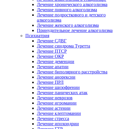
Лечение хронического алкоголизма
Лечение пивного алкоголизма
Лечение подросткового и детского
алкоголизма
Лечение женского алкоголизма
Принудительное лечение алкоголизма
Психиатрия
Лечение СДВГ
Лечение синдрома Туретта
Лечение ПТСР
Лечение ОКР
Лечение деменции
Лечение апатии
Лечение биполярного расстройства
Лечение анорексии
Лечение ПРЛ
Лечение шизофрении
Лечение панических атак
Лечение неврозов
Лечение игромании
Лечение астении
Лечение клептомании
Лечение стресса
Лечение ипохондрии
Лечение ГТР