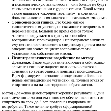
и психологическую зависимость – они больше не будут
связываться в сознании с удовольствием. Такой метод
также называют «якорной терапией» - в сознании
больного алкоголь связывается с негативным «якорем».
Эриксоновский гипноз
. Это более мягкое
гипнотическое внушение, не связанное с неприятным
переживанием. Больной во время сеанса только
частично погружается в транс, он способен
воспринимать происходящее. Гипнотерапевт внушает
ему негативное отношение к спиртному, причем после
завершения сеанса пациент воспринимает эти
установки как собственные мысли.
Психотерапевтическое воздействие по методу
Довженко
. Такое кодирование включает в себя только
элементы гипноза: пациент полностью остается в
сознании во время сеанса и понимает происходящее.
Врач формирует в сознании и подсознании больного
новые мотивационные установки на полный отказ от
спиртного и на начало здорового образа жизни.
Метод Довженко демонстрирует хорошие результаты. Один
сеанс лечения алкоголизма гипнозом обеспечивает отказ от
спиртного на срок до 5 лет, повторная кодировка не
потребуется. Такое лечение требует сформированной
мотивации больного: человек должен принять решение