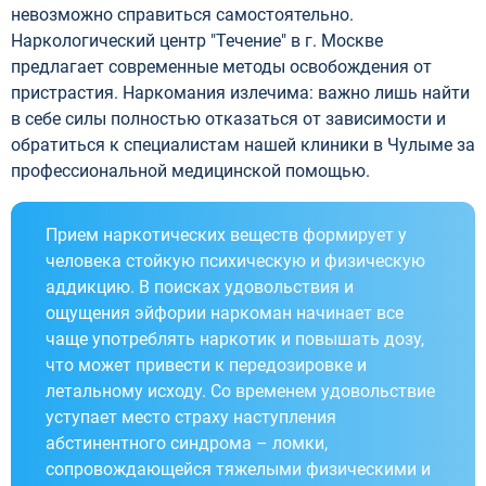
невозможно справиться самостоятельно.
Наркологический центр "Течение" в г. Москве
предлагает современные методы освобождения от
пристрастия. Наркомания излечима: важно лишь найти
в себе силы полностью отказаться от зависимости и
обратиться к специалистам нашей клиники в Чулыме за
профессиональной медицинской помощью.
Прием наркотических веществ формирует у
человека стойкую психическую и физическую
аддикцию. В поисках удовольствия и
ощущения эйфории наркоман начинает все
чаще употреблять наркотик и повышать дозу,
что может привести к передозировке и
летальному исходу. Со временем удовольствие
уступает место страху наступления
абстинентного синдрома – ломки,
сопровождающейся тяжелыми физическими и