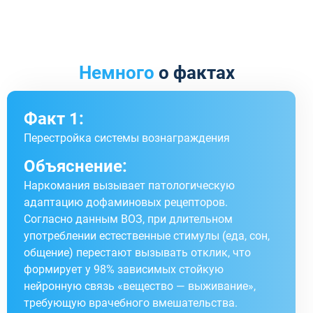
Немного
о фактах
Факт 1:
Перестройка системы вознаграждения
Объяснение:
Наркомания вызывает патологическую
адаптацию дофаминовых рецепторов.
Согласно данным ВОЗ, при длительном
употреблении естественные стимулы (еда, сон,
общение) перестают вызывать отклик, что
формирует у 98% зависимых стойкую
нейронную связь «вещество — выживание»,
требующую врачебного вмешательства.