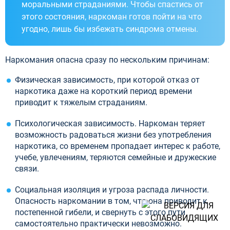
моральными страданиями. Чтобы спастись от
этого состояния, наркоман готов пойти на что
угодно, лишь бы избежать синдрома отмены.
Наркомания опасна сразу по нескольким причинам:
Физическая зависимость, при которой отказ от
наркотика даже на короткий период времени
приводит к тяжелым страданиям.
Психологическая зависимость. Наркоман теряет
возможность радоваться жизни без употребления
наркотика, со временем пропадает интерес к работе,
учебе, увлечениям, теряются семейные и дружеские
связи.
Социальная изоляция и угроза распада личности.
Опасность наркомании в том, что она приводит к
постепенной гибели, и свернуть с этого пути
самостоятельно практически невозможно.