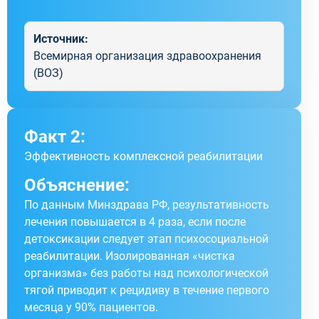
Источник:
Всемирная организация здравоохранения
(ВОЗ)
Факт 2:
Эффективность комплексной реабилитации
Объяснение:
По данным Минздрава РФ, результативность
лечения повышается в 4 раза, если после
детоксикации следует этап психосоциальной
реабилитации. Изолированная «чистка
организма» без работы над психологической
тягой приводит к рецидиву в течение первого
месяца у 90% пациентов.