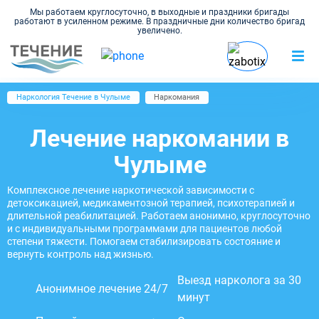
Мы работаем круглосуточно, в выходные и праздники бригады
работают в усиленном режиме. В праздничные дни количество бригад
увеличено.
Наркология Течение в Чулыме
Наркомания
Лечение наркомании в
Чулыме
Комплексное лечение наркотической зависимости с
детоксикацией, медикаментозной терапией, психотерапией и
длительной реабилитацией. Работаем анонимно, круглосуточно
и с индивидуальными программами для пациентов любой
степени тяжести. Помогаем стабилизировать состояние и
вернуть контроль над жизнью.
Выезд нарколога за 30
Анонимное лечение 24/7
минут