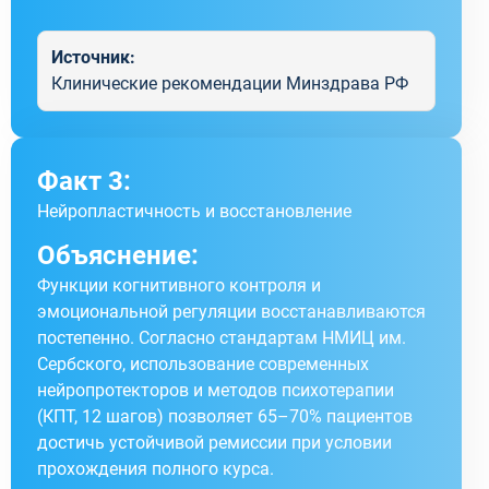
Источник:
Клинические рекомендации Минздрава РФ
Факт 3:
Нейропластичность и восстановление
Объяснение:
Функции когнитивного контроля и
эмоциональной регуляции восстанавливаются
постепенно. Согласно стандартам НМИЦ им.
Сербского, использование современных
нейропротекторов и методов психотерапии
(КПТ, 12 шагов) позволяет 65–70% пациентов
достичь устойчивой ремиссии при условии
прохождения полного курса.