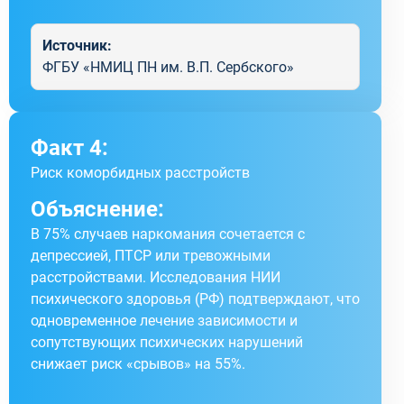
Источник:
ФГБУ «НМИЦ ПН им. В.П. Сербского»
Факт 4:
Риск коморбидных расстройств
Объяснение:
В 75% случаев наркомания сочетается с
депрессией, ПТСР или тревожными
расстройствами. Исследования НИИ
психического здоровья (РФ) подтверждают, что
одновременное лечение зависимости и
сопутствующих психических нарушений
снижает риск «срывов» на 55%.