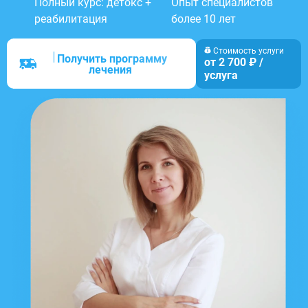
Полный курс: детокс +
Опыт специалистов
реабилитация
более 10 лет
Стоимость услуги
Получить программу
от 2 700 ₽ /
лечения
услуга