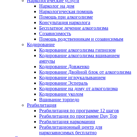
Наркологические услуги
Нарколог на дом
Наркологическая помощь
Помощь при алкоголизме
Консультация нарколога
Бесплатное лечение алкоголизма
Созависимость
Помощь родственникам и созависимым
Кодирование
Кодирование алкоголизма гипнозом
Кодирование алкоголизма вшиванием
ампулы
Кодирование Довженко
Кодирование Двойной блок от алкоголизма
Кодирование иглоукалыванием
Кодирование Эспераль
Кодирование на дому от алкоголизма
Кодирование уколом
Вшивание торпедо
Реабилитация
Реабилитация по программе 12 шагов
Реабилитация по программе Day Top
Реабилитация наркомании
Реабилитационный центр для
наркозависимых бесплатно