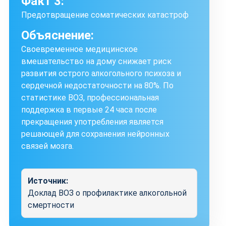
Факт 3:
Предотвращение соматических катастроф
Объяснение:
Своевременное медицинское
вмешательство на дому снижает риск
развития острого алкогольного психоза и
сердечной недостаточности на 80%. По
статистике ВОЗ, профессиональная
поддержка в первые 24 часа после
прекращения употребления является
решающей для сохранения нейронных
связей мозга.
Источник:
Доклад ВОЗ о профилактике алкогольной
смертности