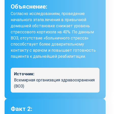
Объяснение:
Согласно исследованиям, проведение
начального этапа лечения в привычной
домашней обстановке снижает уровень
стрессового кортизола на 40%. По данным
ВОЗ, отсутствие «больничного стресса»
способствует более доверительному
контакту с врачом и повышает готовность
пациента к дальнейшей реабилитации.
Источник:
Всемирная организация здравоохранения
(ВОЗ)
Факт 2: