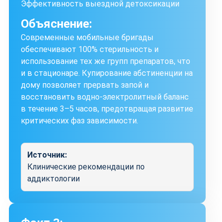
Эффективность выездной детоксикации
Объяснение:
Современные мобильные бригады
обеспечивают 100% стерильность и
использование тех же групп препаратов, что
и в стационаре. Купирование абстиненции на
дому позволяет прервать запой и
восстановить водно-электролитный баланс
в течение 3–5 часов, предотвращая развитие
критических фаз зависимости.
Источник:
Клинические рекомендации по
аддиктологии