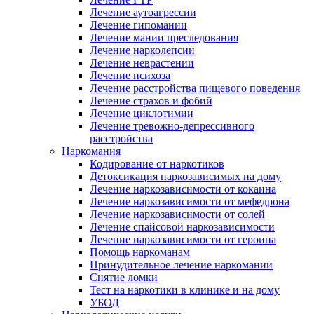
Лечение аутоагрессии
Лечение гипомании
Лечение мании преследования
Лечение нарколепсии
Лечение неврастении
Лечение психоза
Лечение расстройства пищевого поведения
Лечение страхов и фобий
Лечение циклотимии
Лечение тревожно-депрессивного
расстройства
Наркомания
Кодирование от наркотиков
Детоксикация наркозависимых на дому
Лечение наркозависимости от кокаина
Лечение наркозависимости от мефедрона
Лечение наркозависимости от солей
Лечение спайсовой наркозависимости
Лечение наркозависимости от героина
Помощь наркоманам
Принудительное лечение наркомании
Снятие ломки
Тест на наркотики в клинике и на дому
УБОД