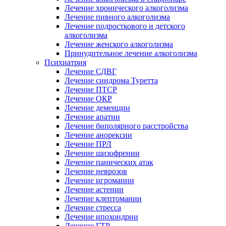
Лечение хронического алкоголизма
Лечение пивного алкоголизма
Лечение подросткового и детского
алкоголизма
Лечение женского алкоголизма
Принудительное лечение алкоголизма
Психиатрия
Лечение СДВГ
Лечение синдрома Туретта
Лечение ПТСР
Лечение ОКР
Лечение деменции
Лечение апатии
Лечение биполярного расстройства
Лечение анорексии
Лечение ПРЛ
Лечение шизофрении
Лечение панических атак
Лечение неврозов
Лечение игромании
Лечение астении
Лечение клептомании
Лечение стресса
Лечение ипохондрии
Лечение ГТР