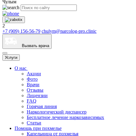
Чулым
2
+7 (909) 156-56-79
chulym@narcolog-pro.clinic
Вызвать врача
Услуги
О нас
Акции
Фото
Врачи
Отзывы
Лицензии
FAQ
Горячая линия
Наркологический диспансер
Бесплатное лечение наркозависимых
Статьи
Помощь при похмелье
Капельница от похмелья