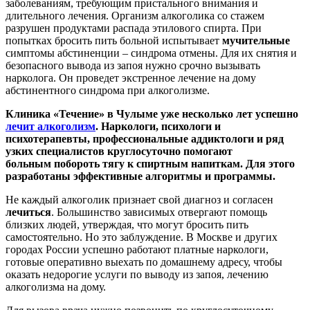
заболеваниям, требующим пристального внимания и
длительного лечения. Организм алкоголика со стажем
разрушен продуктами распада этилового спирта. При
попытках бросить пить больной испытывает
мучительные
симптомы абстиненции – синдрома отмены. Для их снятия и
безопасного вывода из запоя нужно срочно вызывать
нарколога. Он проведет экстренное лечение на дому
абстинентного синдрома при алкоголизме.
Клиника «Течение» в Чулыме уже несколько лет успешно
лечит алкоголизм
. Наркологи, психологи и
психотерапевты, профессиональные аддиктологи и ряд
узких специалистов круглосуточно помогают
больным побороть тягу к спиртным напиткам. Для этого
разработаны эффективные алгоритмы и программы.
Не каждый алкоголик признает свой диагноз и согласен
лечиться
. Большинство зависимых отвергают помощь
близких людей, утверждая, что могут бросить пить
самостоятельно. Но это заблуждение. В Москве и других
городах России успешно работают платные наркологи,
готовые оперативно выехать по домашнему адресу, чтобы
оказать недорогие услуги по выводу из запоя, лечению
алкоголизма на дому.