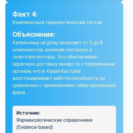
Факт 4:
Комплексный терапевтический состав
Объяснение:
Капельница на дому включает от 5 до 8
компонентов, включая ноотропы и
гепатопротекторы. Это обеспечивает
адресную доставку лекарств к пораженным
органам, что в 4 раза быстрее
восстанавливает работоспособность по
сравнению с применением таблетированных
форм.
Источник:
Фармакологические справочники
(Evidence-based)