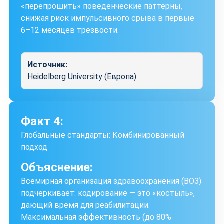
«перепрошить» поведенческие паттерны,
снижая риск импульсивного срыва в первые
6–12 месяцев трезвости.
Источник:
Heidelberg University (Европа)
Факт 4:
Глобальные стандарты: Комбинированный
подход
Объяснение:
Всемирная организация здравоохранения (ВОЗ)
подчеркивает: кодирование — это «костыль»,
дающий время для реабилитации.
Максимальная эффективность (до 80%