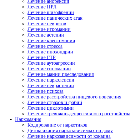
Лечение анорексии
Лечение ПРЛ
Лечение шизофрении
Лечение панических атак
Лечение неврозов
Лечение игромании
Лечение астении
Лечение клептомании
Лечение стресса
Лечение ипохондрии
Лечение ГТР
Лечение аутоагрессии
Лечение гипомании
Лечение мании преследования
Лечение нарколепсии
Лечение неврастении
Лечение психоза
Лечение расстройства пищевого поведения
Лечение страхов и фобий
Лечение циклотимии
Лечение тревожно-депрессивного расстройства
Наркомания
Кодирование от наркотиков
Детоксикация наркозависимых на дому
Лечение наркозависимости от кокаина