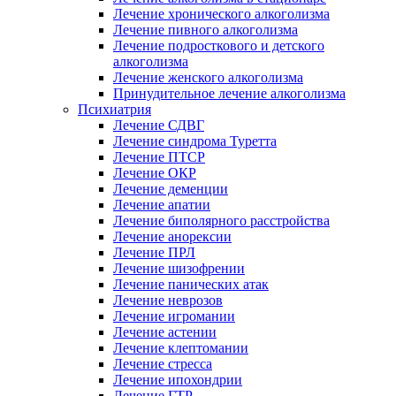
Лечение хронического алкоголизма
Лечение пивного алкоголизма
Лечение подросткового и детского
алкоголизма
Лечение женского алкоголизма
Принудительное лечение алкоголизма
Психиатрия
Лечение СДВГ
Лечение синдрома Туретта
Лечение ПТСР
Лечение ОКР
Лечение деменции
Лечение апатии
Лечение биполярного расстройства
Лечение анорексии
Лечение ПРЛ
Лечение шизофрении
Лечение панических атак
Лечение неврозов
Лечение игромании
Лечение астении
Лечение клептомании
Лечение стресса
Лечение ипохондрии
Лечение ГТР