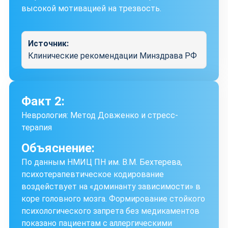
высокой мотивацией на трезвость.
Источник:
Клинические рекомендации Минздрава РФ
Факт 2:
Неврология: Метод Довженко и стресс-
терапия
Объяснение:
По данным НМИЦ ПН им. В.М. Бехтерева,
психотерапевтическое кодирование
воздействует на «доминанту зависимости» в
коре головного мозга. Формирование стойкого
психологического запрета без медикаментов
показано пациентам с аллергическими