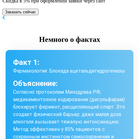
Скидка в 5% при оформлении заявки через сайт
Заказать сейчас
Немного
о фактах
Факт 1:
Фармакология: Блокада ацетальдегидрогеназы
Объяснение:
Согласно протоколам Минздрава РФ,
медикаментозное кодирование (дисульфирам)
блокирует фермент, расщепляющий спирт. Это
создает физический барьер: даже малая доза
алкоголя вызывает тяжелую интоксикацию.
Метод эффективен у 85% пациентов с
сохранным инстинктом самосохранения и