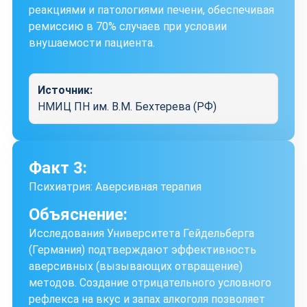
реакциями и патологиями печени, обеспечивая
ремиссию в 70% случаев при условии
внушаемости пациента.
Источник:
НМИЦ ПН им. В.М. Бехтерева (РФ)
Факт 3:
Психиатрия: Аверсивная терапия
Объяснение:
Исследования Университета Гейдельберга
(Германия) подтверждают эффективность
аверсивных (вызывающих отвращение)
методов. Создание отрицательного условного
рефлекса на вкус и запах алкоголя позволяет