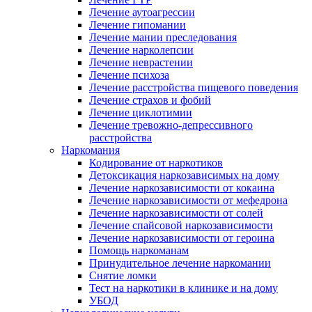
Лечение аутоагрессии
Лечение гипомании
Лечение мании преследования
Лечение нарколепсии
Лечение неврастении
Лечение психоза
Лечение расстройства пищевого поведения
Лечение страхов и фобий
Лечение циклотимии
Лечение тревожно-депрессивного
расстройства
Наркомания
Кодирование от наркотиков
Детоксикация наркозависимых на дому
Лечение наркозависимости от кокаина
Лечение наркозависимости от мефедрона
Лечение наркозависимости от солей
Лечение спайсовой наркозависимости
Лечение наркозависимости от героина
Помощь наркоманам
Принудительное лечение наркомании
Снятие ломки
Тест на наркотики в клинике и на дому
УБОД