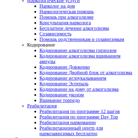
Наркологические услуги
Нарколог на дом
Наркологическая помощь
Помощь при алкоголизме
Консультация нарколога
Бесплатное лечение алкоголизма
Созависимость
Помощь родственникам и созависимым
Кодирование
Кодирование алкоголизма гипнозом
Кодирование алкоголизма вшиванием
ампулы
Кодирование Довженко
Кодирование Двойной блок от алкоголизма
Кодирование иглоукалыванием
Кодирование Эспераль
Кодирование на дому от алкоголизма
Кодирование уколом
Вшивание торпедо
Реабилитация
Реабилитация по программе 12 шагов
Реабилитация по программе Day Top
Реабилитация наркомании
Реабилитационный центр для
наркозависимых бесплатно