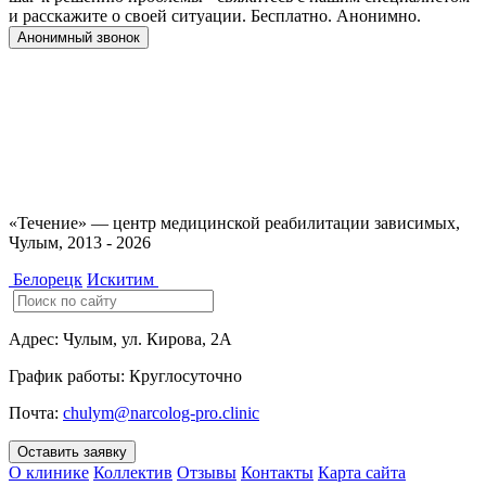
и расскажите о своей ситуации. Бесплатно. Анонимно.
Анонимный звонок
Имеются противопоказания, необходимо
проконсультироваться со специалистом. 18+
«Течение» — центр медицинской реабилитации зависимых,
Чулым, 2013 - 2026
Белорецк
Искитим
Адрес:
Чулым, ул. Кирова, 2А
График работы:
Круглосуточно
Почта:
chulym@narcolog-pro.clinic
Оставить заявку
О клинике
Коллектив
Отзывы
Контакты
Карта сайта