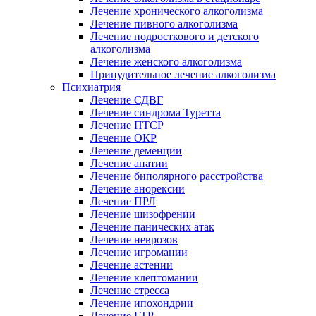
Лечение хронического алкоголизма
Лечение пивного алкоголизма
Лечение подросткового и детского
алкоголизма
Лечение женского алкоголизма
Принудительное лечение алкоголизма
Психиатрия
Лечение СДВГ
Лечение синдрома Туретта
Лечение ПТСР
Лечение ОКР
Лечение деменции
Лечение апатии
Лечение биполярного расстройства
Лечение анорексии
Лечение ПРЛ
Лечение шизофрении
Лечение панических атак
Лечение неврозов
Лечение игромании
Лечение астении
Лечение клептомании
Лечение стресса
Лечение ипохондрии
Лечение ГТР