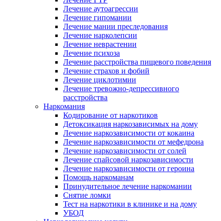
Лечение аутоагрессии
Лечение гипомании
Лечение мании преследования
Лечение нарколепсии
Лечение неврастении
Лечение психоза
Лечение расстройства пищевого поведения
Лечение страхов и фобий
Лечение циклотимии
Лечение тревожно-депрессивного
расстройства
Наркомания
Кодирование от наркотиков
Детоксикация наркозависимых на дому
Лечение наркозависимости от кокаина
Лечение наркозависимости от мефедрона
Лечение наркозависимости от солей
Лечение спайсовой наркозависимости
Лечение наркозависимости от героина
Помощь наркоманам
Принудительное лечение наркомании
Снятие ломки
Тест на наркотики в клинике и на дому
УБОД