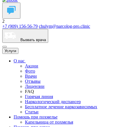
2
+7 (909) 156-56-79
chulym@narcolog-pro.clinic
Вызвать врача
Услуги
О нас
Акции
Фото
Врачи
Отзывы
Лицензии
FAQ
Горячая линия
Наркологический диспансер
Бесплатное лечение наркозависимых
Статьи
Помощь при похмелье
Капельница от похмелья