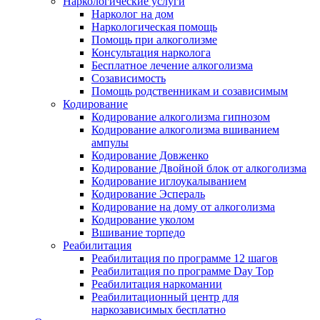
Наркологические услуги
Нарколог на дом
Наркологическая помощь
Помощь при алкоголизме
Консультация нарколога
Бесплатное лечение алкоголизма
Созависимость
Помощь родственникам и созависимым
Кодирование
Кодирование алкоголизма гипнозом
Кодирование алкоголизма вшиванием
ампулы
Кодирование Довженко
Кодирование Двойной блок от алкоголизма
Кодирование иглоукалыванием
Кодирование Эспераль
Кодирование на дому от алкоголизма
Кодирование уколом
Вшивание торпедо
Реабилитация
Реабилитация по программе 12 шагов
Реабилитация по программе Day Top
Реабилитация наркомании
Реабилитационный центр для
наркозависимых бесплатно