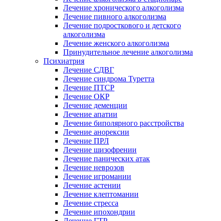
Лечение хронического алкоголизма
Лечение пивного алкоголизма
Лечение подросткового и детского
алкоголизма
Лечение женского алкоголизма
Принудительное лечение алкоголизма
Психиатрия
Лечение СДВГ
Лечение синдрома Туретта
Лечение ПТСР
Лечение ОКР
Лечение деменции
Лечение апатии
Лечение биполярного расстройства
Лечение анорексии
Лечение ПРЛ
Лечение шизофрении
Лечение панических атак
Лечение неврозов
Лечение игромании
Лечение астении
Лечение клептомании
Лечение стресса
Лечение ипохондрии
Лечение ГТР