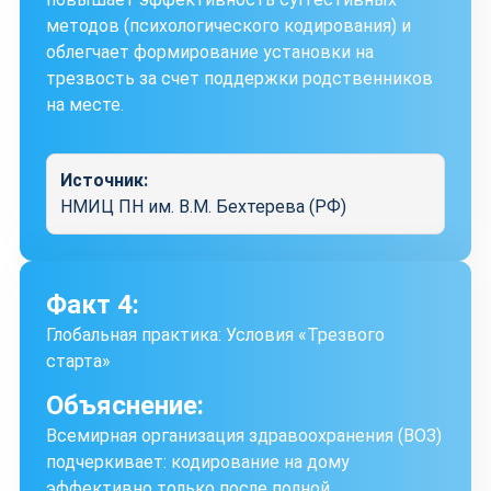
методов (психологического кодирования) и
облегчает формирование установки на
трезвость за счет поддержки родственников
на месте.
Источник:
НМИЦ ПН им. В.М. Бехтерева (РФ)
Факт 4:
Глобальная практика: Условия «Трезвого
старта»
Объяснение:
Всемирная организация здравоохранения (ВОЗ)
подчеркивает: кодирование на дому
эффективно только после полной