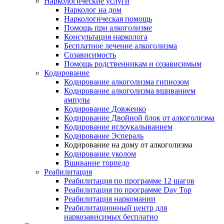
Наркологические услуги
Нарколог на дом
Наркологическая помощь
Помощь при алкоголизме
Консультация нарколога
Бесплатное лечение алкоголизма
Созависимость
Помощь родственникам и созависимым
Кодирование
Кодирование алкоголизма гипнозом
Кодирование алкоголизма вшиванием
ампулы
Кодирование Довженко
Кодирование Двойной блок от алкоголизма
Кодирование иглоукалыванием
Кодирование Эспераль
Кодирование на дому от алкоголизма
Кодирование уколом
Вшивание торпедо
Реабилитация
Реабилитация по программе 12 шагов
Реабилитация по программе Day Top
Реабилитация наркомании
Реабилитационный центр для
наркозависимых бесплатно