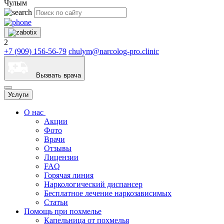
Чулым
2
+7 (909) 156-56-79
chulym@narcolog-pro.clinic
Вызвать врача
Услуги
О нас
Акции
Фото
Врачи
Отзывы
Лицензии
FAQ
Горячая линия
Наркологический диспансер
Бесплатное лечение наркозависимых
Статьи
Помощь при похмелье
Капельница от похмелья