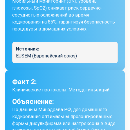
Мобильный мониторинг (ЭКГ, уровень
глюкозы, SpO2) снижает риск сердечно-
сосудистых осложнений во время
кодирования на 85%, гарантируя безопасность
процедуры в домашних условиях.
Источник:
EUSEM (Европейский союз)
Факт 2:
Клинические протоколы: Методы инъекций
Объяснение:
По данным Минздрава РФ, для домашнего
кодирования оптимальны пролонгированные
формы дисульфирама или налтрексона в виде