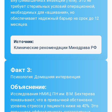
внутримышечных инъекций (гели). Это не
требует стерильных условий операционной,
необходимых для «вшивания», но
обеспечивает надежный барьер на срок до 12
месяцев.
Источник:
Клинические рекомендации Минздрава РФ
Факт 3:
Психология: Домашняя интервенция
Объяснение:
Исследования НМИЦ ПН им. В.М. Бехтерева
показывают, что в привычной обстановке
уровень стресса у пациента ниже на 40%. Это
повышает эффективность суггестивных