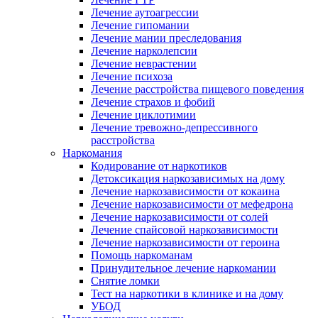
Лечение аутоагрессии
Лечение гипомании
Лечение мании преследования
Лечение нарколепсии
Лечение неврастении
Лечение психоза
Лечение расстройства пищевого поведения
Лечение страхов и фобий
Лечение циклотимии
Лечение тревожно-депрессивного
расстройства
Наркомания
Кодирование от наркотиков
Детоксикация наркозависимых на дому
Лечение наркозависимости от кокаина
Лечение наркозависимости от мефедрона
Лечение наркозависимости от солей
Лечение спайсовой наркозависимости
Лечение наркозависимости от героина
Помощь наркоманам
Принудительное лечение наркомании
Снятие ломки
Тест на наркотики в клинике и на дому
УБОД