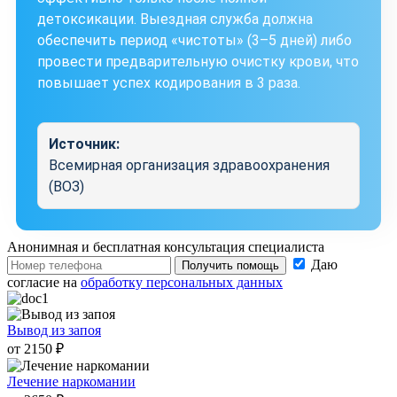
детоксикации. Выездная служба должна
обеспечить период «чистоты» (3–5 дней) либо
провести предварительную очистку крови, что
повышает успех кодирования в 3 раза.
Источник:
Всемирная организация здравоохранения
(ВОЗ)
Анонимная и бесплатная
консультация специалиста
Даю
Получить помощь
согласие на
обработку персональных данных
Вывод из запоя
от 2150 ₽
Лечение наркомании