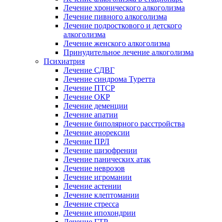
Лечение хронического алкоголизма
Лечение пивного алкоголизма
Лечение подросткового и детского
алкоголизма
Лечение женского алкоголизма
Принудительное лечение алкоголизма
Психиатрия
Лечение СДВГ
Лечение синдрома Туретта
Лечение ПТСР
Лечение ОКР
Лечение деменции
Лечение апатии
Лечение биполярного расстройства
Лечение анорексии
Лечение ПРЛ
Лечение шизофрении
Лечение панических атак
Лечение неврозов
Лечение игромании
Лечение астении
Лечение клептомании
Лечение стресса
Лечение ипохондрии
Лечение ГТР