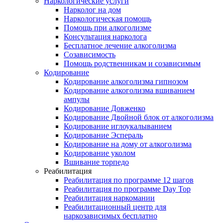
Наркологические услуги
Нарколог на дом
Наркологическая помощь
Помощь при алкоголизме
Консультация нарколога
Бесплатное лечение алкоголизма
Созависимость
Помощь родственникам и созависимым
Кодирование
Кодирование алкоголизма гипнозом
Кодирование алкоголизма вшиванием
ампулы
Кодирование Довженко
Кодирование Двойной блок от алкоголизма
Кодирование иглоукалыванием
Кодирование Эспераль
Кодирование на дому от алкоголизма
Кодирование уколом
Вшивание торпедо
Реабилитация
Реабилитация по программе 12 шагов
Реабилитация по программе Day Top
Реабилитация наркомании
Реабилитационный центр для
наркозависимых бесплатно