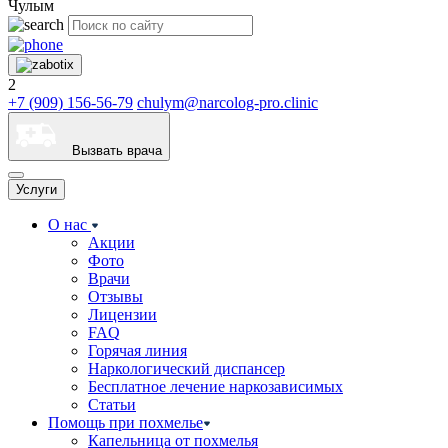
Чулым
2
+7 (909) 156-56-79
chulym@narcolog-pro.clinic
Вызвать врача
Услуги
О нас
Акции
Фото
Врачи
Отзывы
Лицензии
FAQ
Горячая линия
Наркологический диспансер
Бесплатное лечение наркозависимых
Статьи
Помощь при похмелье
Капельница от похмелья