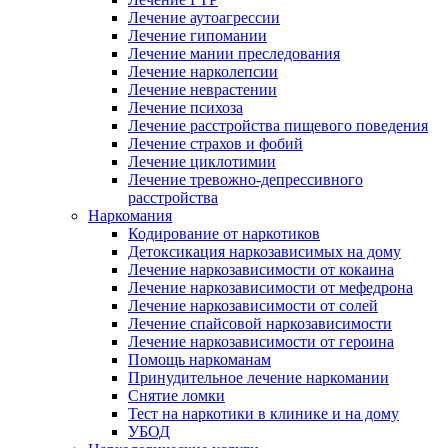
Лечение аутоагрессии
Лечение гипомании
Лечение мании преследования
Лечение нарколепсии
Лечение неврастении
Лечение психоза
Лечение расстройства пищевого поведения
Лечение страхов и фобий
Лечение циклотимии
Лечение тревожно-депрессивного
расстройства
Наркомания
Кодирование от наркотиков
Детоксикация наркозависимых на дому
Лечение наркозависимости от кокаина
Лечение наркозависимости от мефедрона
Лечение наркозависимости от солей
Лечение спайсовой наркозависимости
Лечение наркозависимости от героина
Помощь наркоманам
Принудительное лечение наркомании
Снятие ломки
Тест на наркотики в клинике и на дому
УБОД